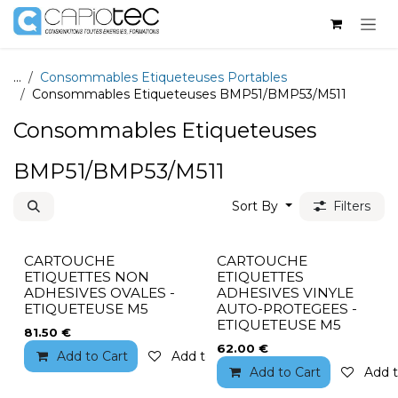
Skip to Content
...
Consommables Etiqueteuses Portables
Consommables Etiqueteuses BMP51/BMP53/M511
Consommables Etiqueteuses
BMP51/BMP53/M511
Sort By
Filters
CARTOUCHE
CARTOUCHE
ETIQUETTES NON
ETIQUETTES
ADHESIVES OVALES -
ADHESIVES VINYLE
ETIQUETEUSE M5
AUTO-PROTEGEES -
ETIQUETEUSE M5
81.50
€
62.00
€
Add to Cart
Add to wishlist
Add to Cart
Add t