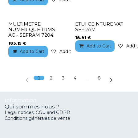
MULTIMETRE
ETUI CEINTURE VAT
NUMERIQUE TRMS
SEFRAM
AC - SEFRAM 7204
18.81
€
183.15
€
Add to Cart
Add t
Add to Cart
Add to wishlist
1
2
3
4
…
8
Information
Qui sommes nous ?
Legal notices, CGU and GDPR
Conditions générales de vente