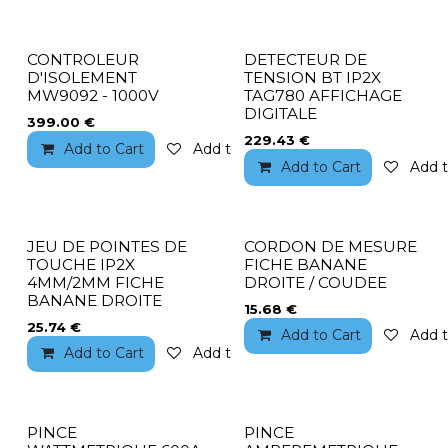
CONTROLEUR
DETECTEUR DE
D'ISOLEMENT
TENSION BT IP2X
MW9092 - 1000V
TAG780 AFFICHAGE
DIGITALE
399.00
€
229.43
€
Add to Cart
Add to wishlist
Add to Cart
Add t
JEU DE POINTES DE
CORDON DE MESURE
TOUCHE IP2X
FICHE BANANE
4MM/2MM FICHE
DROITE / COUDEE
BANANE DROITE
15.68
€
25.74
€
Add to Cart
Add t
Add to Cart
Add to wishlist
PINCE
PINCE