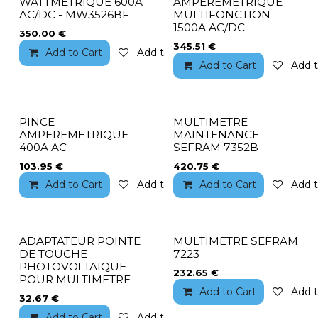
WATTMETRIQUE 600A
AMPEREMETRIQUE
AC/DC - MW3526BF
MULTIFONCTION
1500A AC/DC
350.00
€
345.51
€
Add to Cart
Add to wishlist
Add to Cart
Add t
PINCE
MULTIMETRE
AMPEREMETRIQUE
MAINTENANCE
400A AC
SEFRAM 7352B
103.95
€
420.75
€
Add to Cart
Add to wishlist
Add to Cart
Add t
ADAPTATEUR POINTE
MULTIMETRE SEFRAM
DE TOUCHE
7223
PHOTOVOLTAIQUE
232.65
€
POUR MULTIMETRE
Add to Cart
Add t
32.67
€
Add to Cart
Add to wishlist