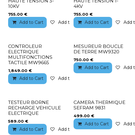
HAUTE TENSION 3-
HAUTE TENSION 1-
10KV
4KV
755.00
€
755.00
€
Add to Cart
Add to wishlist
Add to Cart
Add t
CONTROLEUR
MESUREUR BOUCLE
ELECTRIQUE
DE TERRE MW9320
MULTIFONCTIONS
750.00
€
TACTILE MW9665
Add to Cart
Add t
1,849.00
€
Add to Cart
Add to wishlist
TESTEUR BORNE
CAMERA THERMIQUE
RECHARGE VEHICULE
SEFRAM 9831
ELECTRIQUE
499.00
€
589.00
€
Add to Cart
Add t
Add to Cart
Add to wishlist