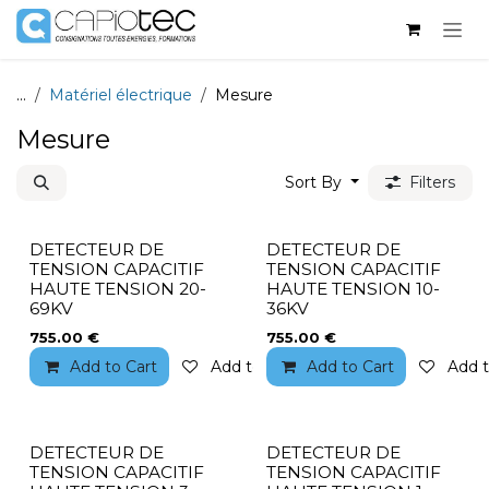
Skip to Content
...
Matériel électrique
Mesure
Mesure
Sort By
Filters
DETECTEUR DE
DETECTEUR DE
TENSION CAPACITIF
TENSION CAPACITIF
HAUTE TENSION 20-
HAUTE TENSION 10-
69KV
36KV
755.00
€
755.00
€
Add to Cart
Add to wishlist
Add to Cart
Add t
DETECTEUR DE
DETECTEUR DE
TENSION CAPACITIF
TENSION CAPACITIF