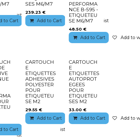
6/M7
SES M6/M7
PERFORMA
NCE B-595 -
239.23
€
to wishlist
ETIQUETEU
d to Cart
Add to wishlist
Add to Cart
Add to wishlist
SE M6/M7
48.50
€
Add to Cart
Add to wi
UCH
CARTOUCH
CARTOUCH
DE
E
E
IVE
ETIQUETTES
ETIQUETTES
NUE
ADHESIVES
AUTOPROT
POLYESTER
EGEES
POUR
POUR
RMA
ETIQUETEU
ETIQUETEU
OUR
SE M2
SES M2
ETEU
29.55
€
33.00
€
Add to Cart
Add to wishlist
Add to Cart
Add to wi
d to Cart
Add to wishlist
to wishlist