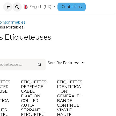
Courses
English (UK)
Contact-us
consommables
es Portables
 Etiqueteuses
Sort By:
Featured
ETTES
ETIQUETTES
ETIQUETTES
STER
REPERAGE
IDENTIFICA
ISE
CABLE
TION
FIXATION
GENERALE -
FICA
COLLIER
BANDE
AUTO-
CONTINUE
TS -
SERRANT -
VINYLE
ETEU
ETIQUETEU
HAUTE