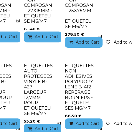
OSAN
COMPOSAN
COMPOSAN
MM -
T 27X15MM -
T 25X75MM
ETEU
ETIQUETEU
-
to wishlist
/M7
SE M6/M7
ETIQUETEU
SE M6/M7
61.40
€
278.50
€
d to Cart
Add to wishlist
Add to Cart
Add to wishlist
Add to Cart
Add to wi
ETTES
ETIQUETTES
ETIQUETTES
AUTO-
NON
GEES
PROTEGEES
ADHESIVES
 B-
VINYLE B-
POLYPROPY
427
LENE B-412 -
UR
LARGEUR
REPERAGE
POUR
12,7MM
BORNIERS -
ETEU
POUR
ETIQUETEU
/M7
ETIQUETEU
SES M6/M7
SE M6/M7
86.50
€
53.20
€
d to Cart
Add to wishlist
Add to Cart
Add to wi
to wishlist
Add to Cart
Add to wishlist