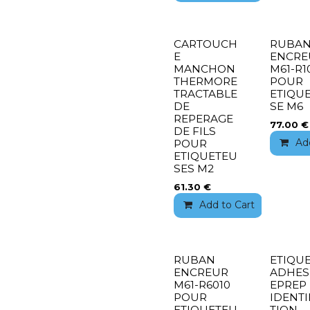
CARTOUCH
RUBA
E
ENCRE
MANCHON
M61-R1
THERMORE
POUR
TRACTABLE
ETIQU
DE
SE M6
REPERAGE
77.00
€
DE FILS
Ad
POUR
ETIQUETEU
SES M2
61.30
€
Add to Cart
Add 
RUBAN
ETIQU
ENCREUR
ADHES
M61-R6010
EPREP
POUR
IDENTI
ETIQUETEU
TION