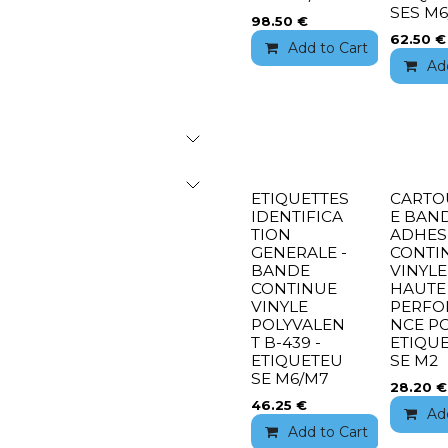
SES M
98.50
€
62.50
€
Add to Cart
Add 
Ad
ETIQUETTES
CARTO
IDENTIFICA
E BAN
TION
ADHES
GENERALE -
CONTI
BANDE
VINYLE
CONTINUE
HAUTE
VINYLE
PERFO
POLYVALEN
NCE P
T B-439 -
ETIQU
ETIQUETEU
SE M2
SE M6/M7
28.20
€
46.25
€
Ad
Add to Cart
Add 