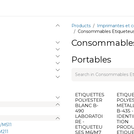
Equipment
Training
News
About
Recrutement
Products
Imprimantes et 
Consommables Etiqueteus
Consommables
Portables
ETIQUETTES
ETIQU
POLYESTER
POLYE
BLANC B-
METALL
490
B-435 -
LABORATOI
IDENTI
RE -
TION
/M511
ETIQUETEU
PRODUI
M211
SES M6/M7
ETIQU