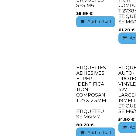
SES M6
COMP
T 27X8
35.59
€
ETIQU
Add to Cart
Add 
SE M6
61.20
€
Ad
ETIQUETTES
ETIQU
ADHESIVES
AUTO-
EPREP
PROTE
IDENTIFICA
VINYLE
TION
427
COMPOSAN
LARGE
T 27X12.5MM
19MM 
-
ETIQU
ETIQUETEU
SE M6
SE M6/M7
51.80
€
80.20
€
Ad
Add to Cart
Add 