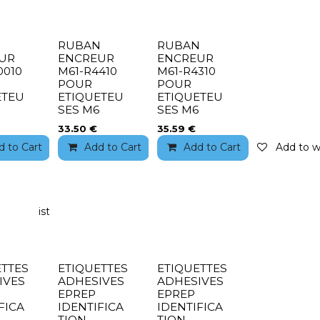
N
RUBAN
RUBAN
UR
ENCREUR
ENCREUR
0010
M61-R4410
M61-R4310
POUR
POUR
ETEU
ETIQUETEU
ETIQUETEU
SES M6
SES M6
33.50
€
35.59
€
d to Cart
Add to wishlist
Add to Cart
Add to wishlist
Add to Cart
Add to wi
to wishlist
ETTES
ETIQUETTES
ETIQUETTES
IVES
ADHESIVES
ADHESIVES
EPREP
EPREP
FICA
IDENTIFICA
IDENTIFICA
TION
TION