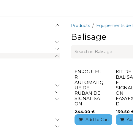
Equipment
Training
News
About
Recrutement
Products
Equipements de P
Balisage
ENROULEU
KIT DE
R
BALIS
AUTOMATIQ
ET
UE DE
SIGNAL
RUBAN DE
ON
SIGNALISATI
EASYE
ON
D
244.00
€
139.50
Add to Cart
Add 
Ad