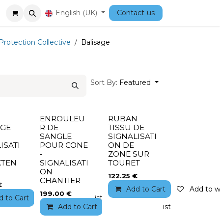
Courses
English (UK)
Contact-us
rotection Collective
Balisage
Sort By:
Featured
ENROULEU
RUBAN
AGE
R DE
TISSU DE
SANGLE
SIGNALISATI
ISATI
POUR CONE
ON DE
-
ZONE SUR
XTEN
SIGNALISATI
TOURET
ON
122.25
€
CHANTIER
€
Add to Cart
Add to wi
199.00
€
to wishlist
d to Cart
Add to wishlist
Add to Cart
Add to wishlist