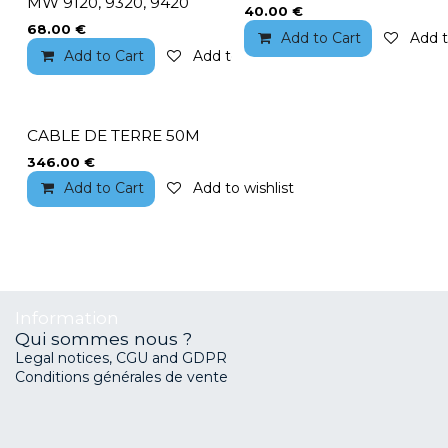
MW 9120, 9320, 9420
40.00
€
68.00
€
Add to Cart
Add t
Add to Cart
Add to wishlist
CABLE DE TERRE 50M
346.00
€
Add to Cart
Add to wishlist
Information
Qui sommes nous ?
Legal notices, CGU and GDPR
Conditions générales de vente