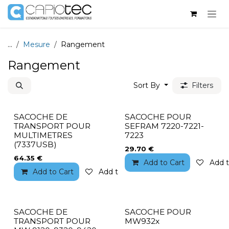
Skip to Content
...
Mesure
Rangement
Rangement
Sort By
Filters
SACOCHE DE
SACOCHE POUR
TRANSPORT POUR
SEFRAM 7220-7221-
MULTIMETRES
7223
(7337USB)
29.70
€
64.35
€
Add to Cart
Add t
Add to Cart
Add to wishlist
SACOCHE DE
SACOCHE POUR
TRANSPORT POUR
MW932x