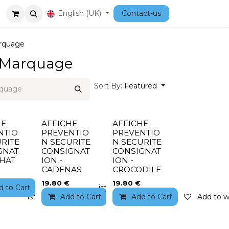
Courses
English (UK)
Contact-us
arquage
- Marquage
Sort By:
Featured
HE
AFFICHE
AFFICHE
NTIO
PREVENTIO
PREVENTIO
RITE
N SECURITE
N SECURITE
GNAT
CONSIGNAT
CONSIGNAT
CHAT
ION -
ION -
CADENAS
CROCODILE
19.80
€
19.80
€
d to Cart
Add to wishlist
to wishlist
Add to Cart
Add to wishlist
Add to Cart
Add to wi