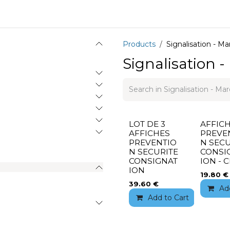
Equipment
Training
News
About
Recrutement
Products
Signalisation - M
Signalisation 
LOT DE 3
AFFIC
AFFICHES
PREVE
PREVENTIO
N SECU
N SECURITE
CONSI
CONSIGNAT
ION - 
ION
19.80
€
39.60
€
Ad
Add to Cart
Add 