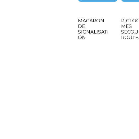
MACARON
PICTO
DE
MES
SIGNALISATI
SECOUR
ON
ROULE
250
11.14
€
ETIQU
Add to Cart
Add 
ADHES
391.00
Ad
KIT DE 4
KIT DE 
POTEAUX
POTEA
DE
DE
SIGNALISATI
SIGNAL
ON AVEC
ON LE
SOCLE
BETON
LESTABLE
145.00
116.00
€