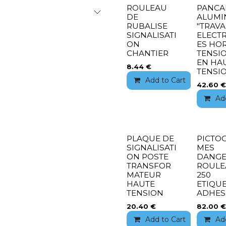
ROULEAU
PANCA
DE
ALUMI
RUBALISE
"TRAV
SIGNALISATI
ELECT
ON
ES HO
CHANTIER
TENSI
EN HA
8.44
€
TENSI
Add to Cart
Add 
42.60
€
Ad
PLAQUE DE
PICTO
SIGNALISATI
MES
ON POSTE
DANGE
TRANSFOR
ROULE
MATEUR
250
HAUTE
ETIQU
TENSION
ADHES
20.40
€
82.00
€
Add to Cart
Add 
Ad