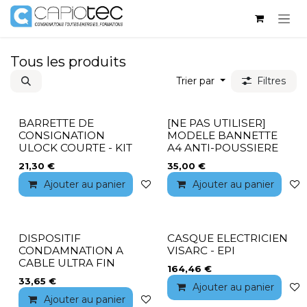
Se rendre au contenu
Tous les produits
Trier par
Filtres
BARRETTE DE
[NE PAS UTILISER]
CONSIGNATION
MODELE BANNETTE
ULOCK COURTE - KIT
A4 ANTI-POUSSIERE
21,30
€
35,00
€
Ajouter au panier
Ajouter à la liste de souhaits
Ajouter au panier
DISPOSITIF
CASQUE ELECTRICIEN
CONDAMNATION A
VISARC - EPI
CABLE ULTRA FIN
164,46
€
33,65
€
Ajouter au panier
Ajouter au panier
Ajouter à la liste de souhaits