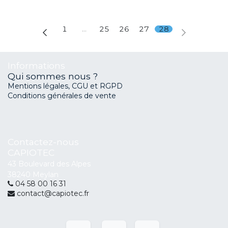
1
…
25
26
27
28
Informations
Qui sommes nous ?
Mentions légales, CGU et RGPD
Conditions générales de vente
Contactez-nous
CAPIOTEC
43 Boulevard des Alpes
38240 Meylan
04 58 00 16 31
contact@capiotec.fr