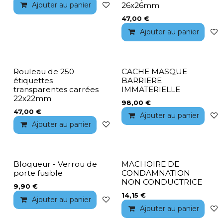
Ajouter au panier
Ajouter à la liste de souhaits
26x26mm
47,00
€
Ajouter au panier
Rouleau de 250
CACHE MASQUE
étiquettes
BARRIERE
transparentes carrées
IMMATERIELLE
22x22mm
98,00
€
47,00
€
Ajouter au panier
Ajouter au panier
Ajouter à la liste de souhaits
Bloqueur - Verrou de
MACHOIRE DE
porte fusible
CONDAMNATION
NON CONDUCTRICE
9,90
€
14,15
€
Ajouter au panier
Ajouter à la liste de souhaits
Ajouter au panier