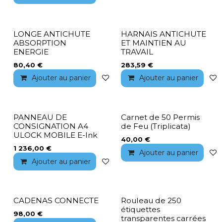
LONGE ANTICHUTE
HARNAIS ANTICHUTE
ABSORPTION
ET MAINTIEN AU
ENERGIE
TRAVAIL
80,40
€
283,59
€
Ajouter au panier
Ajouter à la liste de souhaits
Ajouter au panier
PANNEAU DE
Carnet de 50 Permis
CONSIGNATION A4
de Feu (Triplicata)
ULOCK MOBILE E-Ink
40,00
€
1 236,00
€
Ajouter au panier
Ajouter au panier
Ajouter à la liste de souhaits
CADENAS CONNECTE
Rouleau de 250
étiquettes
98,00
€
transparentes carrées