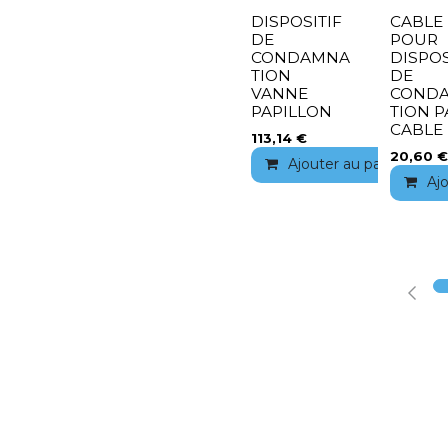
DISPOSITIF
CABLE
DE
POUR
CONDAMNA
DISPOS
TION
DE
VANNE
COND
PAPILLON
TION P
CABLE
113,14
€
20,60
€
Ajouter au panier
Aj