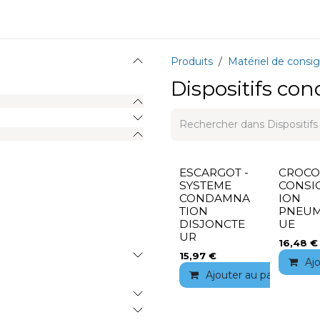
ions
Matériel
Formation
Actus
À propos
Recrute
Produits
Matériel de consi
Dispositifs c
ESCARGOT -
CROCO
SYSTEME
CONSI
CONDAMNA
ION
TION
PNEUM
DISJONCTE
UE
UR
16,48
€
15,97
€
Aj
Ajouter au panier