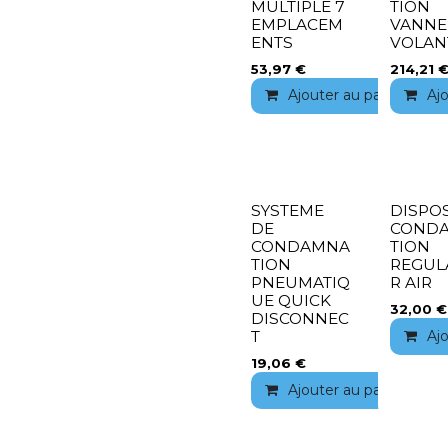
MULTIPLE 7
TION
EMPLACEM
VANNE
ENTS
VOLAN
53,97
€
214,21
Ajouter au panier
Aj
SYSTEME
DISPOS
DE
COND
CONDAMNA
TION
TION
REGUL
PNEUMATIQ
R AIR
UE QUICK
32,00
€
DISCONNEC
Aj
T
19,06
€
Ajouter au panier