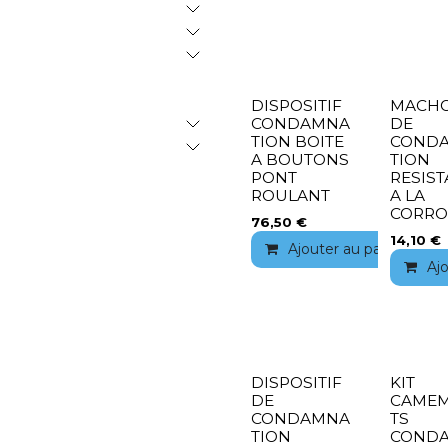
DISPOSITIF
MACHO
CONDAMNA
DE
TION BOITE
COND
A BOUTONS
TION
PONT
RESIS
ROULANT
A LA
CORRO
76,50
€
14,10
€
Ajouter au panier
Aj
DISPOSITIF
KIT
DE
CAME
CONDAMNA
TS
TION
COND