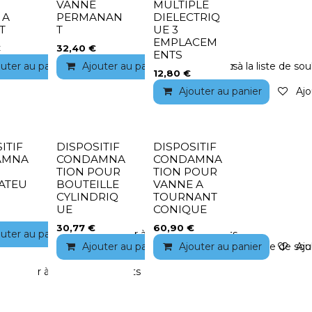
VANNE
MULTIPLE
 A
PERMANAN
DIELECTRIQ
T
T
UE 3
EMPLACEM
€
32,40
€
ENTS
outer au panier
Ajouter à la liste de souhaits
Ajouter au panier
Ajouter à la liste de souhaits
Ajouter à la liste de sou
12,80
€
Ajouter au panier
Ajo
ITIF
DISPOSITIF
DISPOSITIF
AMNA
CONDAMNA
CONDAMNA
TION POUR
TION POUR
ATEU
BOUTEILLE
VANNE A
CYLINDRIQ
TOURNANT
UE
CONIQUE
30,77
€
60,90
€
outer au panier
Ajouter à la liste de souhaits
Ajouter au panier
Ajouter au panier
Ajouter à la liste de sou
Ajo
Ajouter à la liste de souhaits