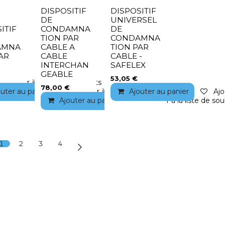
DISPOSITIF
DISPOSITIF
DE
UNIVERSEL
ITIF
CONDAMNA
DE
TION PAR
CONDAMNA
AMNA
CABLE A
TION PAR
AR
CABLE
CABLE -
INTERCHAN
SAFELEX
GEABLE
53,05
€
Ajouter à la liste de souhaits
78,00
€
outer au panier
Ajouter à la liste de souhaits
Ajouter au panier
Ajo
Ajouter au panier
Ajouter à la liste de sou
1
2
3
4