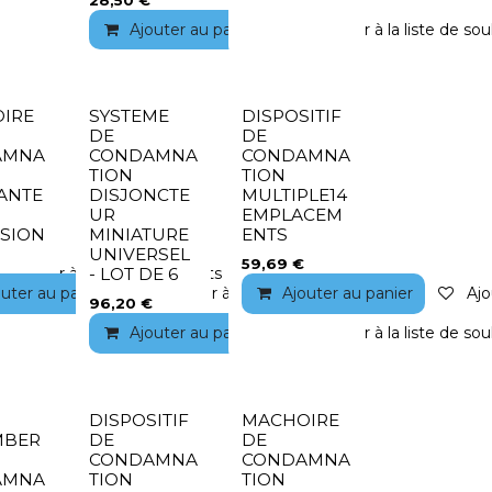
28,50
€
Ajouter au panier
Ajouter à la liste de sou
IRE
SYSTEME
DISPOSITIF
DE
DE
AMNA
CONDAMNA
CONDAMNA
TION
TION
TANTE
DISJONCTE
MULTIPLE14
UR
EMPLACEM
SION
MINIATURE
ENTS
UNIVERSEL
59,69
€
Ajouter à la liste de souhaits
- LOT DE 6
outer au panier
Ajouter à la liste de souhaits
Ajouter au panier
Ajo
96,20
€
Ajouter au panier
Ajouter à la liste de sou
DISPOSITIF
MACHOIRE
MBER
DE
DE
CONDAMNA
CONDAMNA
AMNA
TION
TION