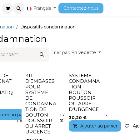
ment
Cours
Français
Contactez-nous
gnation
Dispositifs condamnation
ondamnation
Trier par:
En vedette
 DE
KIT
SYSTEME
GNAT
D'EMBASES
CONDAMNA
POUR
TION
ATIQ
SYSTEME
BOUTON
DE
POUSSOIR
CONDAMNA
OU ARRET
TION DE
D'URGENCE
outer au panier
Ajouter à la liste de souhaits
BOUTON
30,20
€
Ajouter à la liste de souhaits
POUSSOIR
Ajouter au panier
Ajo
OU ARRET
URGENCE