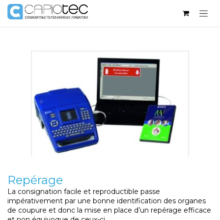
Se rendre au contenu
Repérage
La consignation facile et reproductible passe
impérativement par une bonne identification des organes
de coupure et donc la mise en place d’un repérage efficace
et non équivoque de ceux-ci.