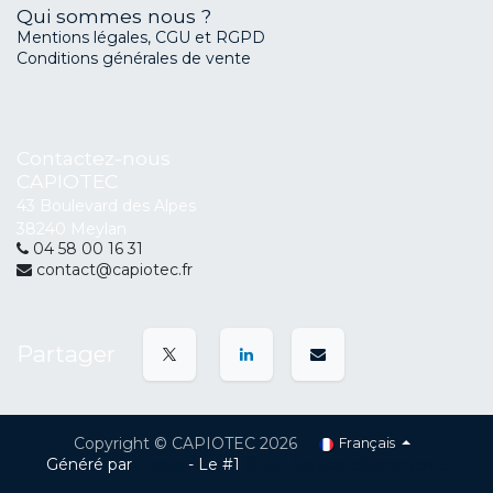
Qui sommes nous ?
Mentions légales, CGU et RGPD
Conditions générales de vente
Contactez-nous
CAPIOTEC
43 Boulevard des Alpes
38240 Meylan
04 58 00 16 31
contact@capiotec.fr
Partager
Copyright © CAPIOTEC 2026
Français
Généré par
Odoo
- Le #1
Open Source eCommerce