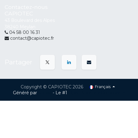
Contactez-nous
CAPIOTEC
43 Boulevard des Alpes
38240 Meylan
04 58 00 16 31
contact@capiotec.fr
Partager
Copyright © CAPIOTEC 2026
Français
Généré par
Odoo
- Le #1
Open Source eCommerce