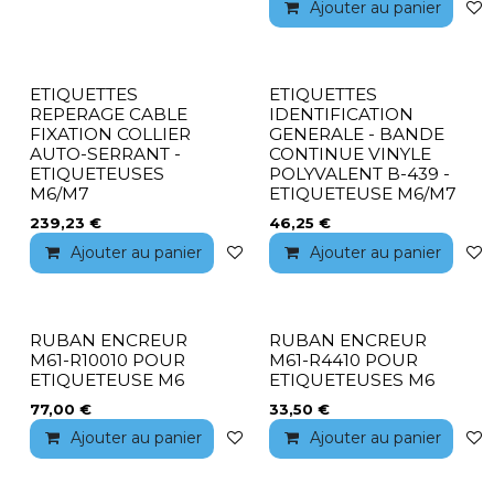
Ajouter au panier
ETIQUETTES
ETIQUETTES
REPERAGE CABLE
IDENTIFICATION
FIXATION COLLIER
GENERALE - BANDE
AUTO-SERRANT -
CONTINUE VINYLE
ETIQUETEUSES
POLYVALENT B-439 -
M6/M7
ETIQUETEUSE M6/M7
239,23
€
46,25
€
Ajouter au panier
Ajouter à la liste de souhaits
Ajouter au panier
RUBAN ENCREUR
RUBAN ENCREUR
M61-R10010 POUR
M61-R4410 POUR
ETIQUETEUSE M6
ETIQUETEUSES M6
77,00
€
33,50
€
Ajouter au panier
Ajouter à la liste de souhaits
Ajouter au panier