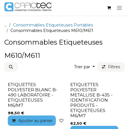
Se rendre au contenu
...
Consommables Etiqueteuses Portables
Consommables Etiqueteuses M610/M611
Consommables Etiqueteuses
M610/M611
Trier par
Filtres
ETIQUETTES
ETIQUETTES
POLYESTER BLANC B-
POLYESTER
490 LABORATOIRE -
METALLISE B-435 -
ETIQUETEUSES
IDENTIFICATION
M6/M7
PRODUITS -
ETIQUETEUSES
98,50
€
M6/M7
Ajouter au panier
Ajouter à la liste de souhaits
62,50
€