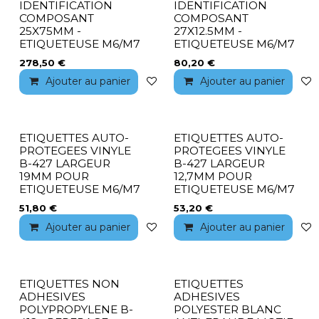
IDENTIFICATION
IDENTIFICATION
COMPOSANT
COMPOSANT
25X75MM -
27X12.5MM -
ETIQUETEUSE M6/M7
ETIQUETEUSE M6/M7
278,50
€
80,20
€
Ajouter au panier
Ajouter à la liste de souhaits
Ajouter au panier
ETIQUETTES AUTO-
ETIQUETTES AUTO-
PROTEGEES VINYLE
PROTEGEES VINYLE
B-427 LARGEUR
B-427 LARGEUR
19MM POUR
12,7MM POUR
ETIQUETEUSE M6/M7
ETIQUETEUSE M6/M7
51,80
€
53,20
€
Ajouter au panier
Ajouter à la liste de souhaits
Ajouter au panier
ETIQUETTES NON
ETIQUETTES
ADHESIVES
ADHESIVES
POLYPROPYLENE B-
POLYESTER BLANC