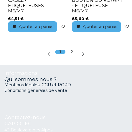
CABLE -
BOUTON OU VOYANT
ETIQUETEUSES
- ETIQUETEUSE
M6/M7
M6/M7
64,51
€
85,60
€
Ajouter au panier
Ajouter à la liste de souhaits
Ajouter au panier
1
2
Informations
Qui sommes nous ?
Mentions légales, CGU et RGPD
Conditions générales de vente
Contactez-nous
CAPIOTEC
43 Boulevard des Alpes