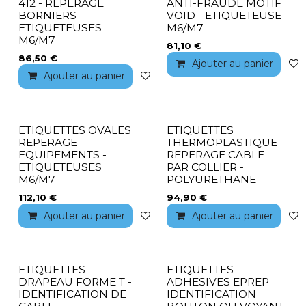
412 - REPERAGE
ANTI-FRAUDE MOTIF
BORNIERS -
VOID - ETIQUETEUSE
ETIQUETEUSES
M6/M7
M6/M7
81,10
€
86,50
€
Ajouter au panier
Ajouter au panier
Ajouter à la liste de souhaits
ETIQUETTES OVALES
ETIQUETTES
REPERAGE
THERMOPLASTIQUE
EQUIPEMENTS -
REPERAGE CABLE
ETIQUETEUSES
PAR COLLIER -
M6/M7
POLYURETHANE
112,10
€
94,90
€
Ajouter au panier
Ajouter à la liste de souhaits
Ajouter au panier
ETIQUETTES
ETIQUETTES
DRAPEAU FORME T -
ADHESIVES EPREP
IDENTIFICATION DE
IDENTIFICATION