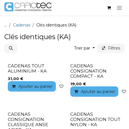
Se rendre au contenu
...
Cadenas
Clés identiques (KA)
Clés identiques (KA)
Trier par
Filtres
CADENAS TOUT
CADENAS
ALUMINIUM - KA
CONSIGNATION
COMPACT - KA
31,00
€
19,00
€
Ajouter au panier
Ajouter à la liste de souhaits
Ajouter au panier
CADENAS
CADENAS
CONSIGNATION
CONSIGNATION TOUT
CLASSIQUE ANSE
NYLON - KA