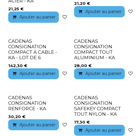
ACIER - KA
21,20
€
21,25
€
Ajouter au panier
Ajouter au panier
Ajouter à la liste de souhaits
CADENAS
CADENAS
CONSIGNATION
CONSIGNATION
COMPACT A CABLE -
COMPACT TOUT
KA - LOT DE 6
ALUMINIUM - KA
142,30
€
28,00
€
Ajouter au panier
Ajouter à la liste de souhaits
Ajouter au panier
CADENAS
CADENAS
CONSIGNATION
CONSIGNATION
RENFORCE - KA
SAFEKEY COMPACT
TOUT NYLON - KA
30,20
€
17,30
€
Ajouter au panier
Ajouter à la liste de souhaits
Ajouter au panier