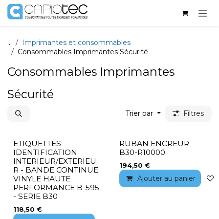
Se rendre au contenu
...
Imprimantes et consommables
Consommables Imprimantes Sécurité
Consommables Imprimantes
Sécurité
Trier par
Filtres
ETIQUETTES
RUBAN ENCREUR
IDENTIFICATION
B30-R10000
INTERIEUR/EXTERIEU
194,50
€
R - BANDE CONTINUE
Ajouter au panier
VINYLE HAUTE
PERFORMANCE B-595
- SERIE B30
118,50
€