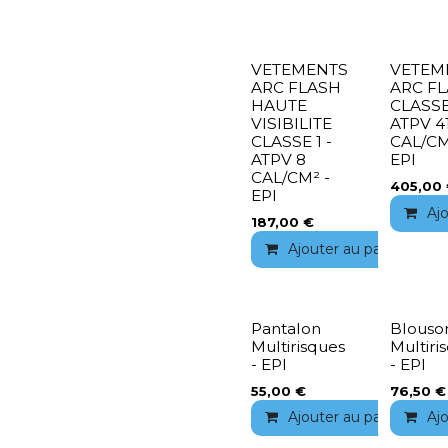
VETEMENTS
VETEM
ARC FLASH
ARC F
HAUTE
CLASSE
VISIBILITE
ATPV 4
CLASSE 1 -
CAL/CM
ATPV 8
EPI
CAL/CM² -
405,00
EPI
Aj
187,00
€
Ajouter au panier
Pantalon
Blouso
Multirisques
Multiri
- EPI
- EPI
55,00
€
76,50
€
Ajouter au panier
Aj