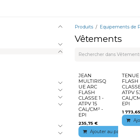
ions
Matériel
Formation
Actus
À propos
Recrute
Produits
Equipements de Pr
Vêtements
JEAN
TENUE
MULTIRISQ
FLASH
UE ARC
CLASSE
FLASH
ATPV 5
CLASSE 1 -
CAL/CM
ATPV 15
EPI
CAL/CM² -
1 773,6
EPI
Aj
235,75
€
Ajouter au panier