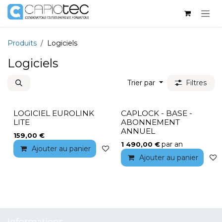
Se rendre au contenu
Produits
Logiciels
Logiciels
Trier par
Filtres
LOGICIEL EUROLINK
CAPLOCK - BASE -
LITE
ABONNEMENT
ANNUEL
159,00
€
par an
1 490,00
€
Ajouter au panier
Ajouter à la liste de souhaits
Ajouter au panier
Informations