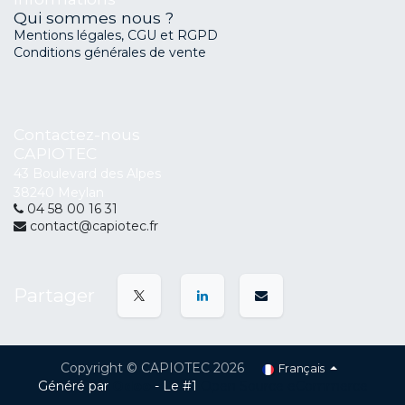
Qui sommes nous ?
Mentions légales, CGU et RGPD
Conditions générales de vente
Contactez-nous
CAPIOTEC
43 Boulevard des Alpes
38240 Meylan
04 58 00 16 31
contact@capiotec.fr
Partager
Copyright © CAPIOTEC 2026
Français
Généré par
Odoo
- Le #1
Open Source eCommerce