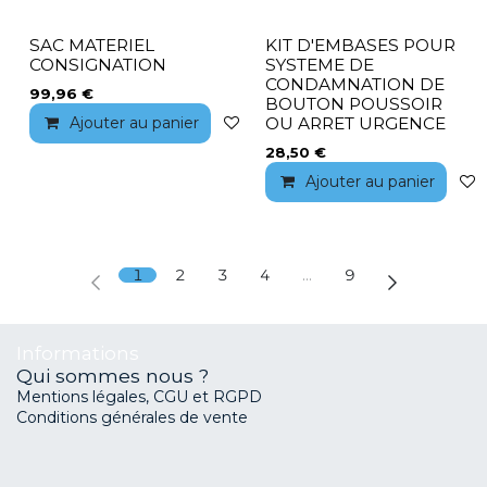
SAC MATERIEL
KIT D'EMBASES POUR
CONSIGNATION
SYSTEME DE
CONDAMNATION DE
99,96
€
BOUTON POUSSOIR
Ajouter au panier
Ajouter à la liste de souhaits
OU ARRET URGENCE
28,50
€
Ajouter au panier
1
2
3
4
…
9
Informations
Qui sommes nous ?
Mentions légales, CGU et RGPD
Conditions générales de vente