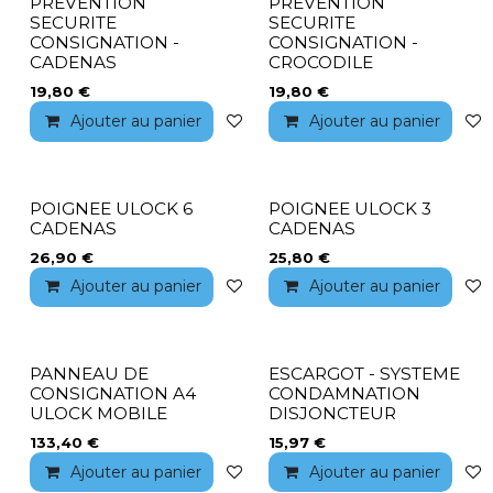
PREVENTION
PREVENTION
SECURITE
SECURITE
CONSIGNATION -
CONSIGNATION -
CADENAS
CROCODILE
19,80
€
19,80
€
Ajouter au panier
Ajouter à la liste de souhaits
Ajouter au panier
POIGNEE ULOCK 6
POIGNEE ULOCK 3
CADENAS
CADENAS
26,90
€
25,80
€
Ajouter au panier
Ajouter à la liste de souhaits
Ajouter au panier
PANNEAU DE
ESCARGOT - SYSTEME
CONSIGNATION A4
CONDAMNATION
ULOCK MOBILE
DISJONCTEUR
133,40
€
15,97
€
Ajouter au panier
Ajouter à la liste de souhaits
Ajouter au panier