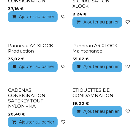
CONSIGNATION
SIGNALISATION
XLOCK
37,18
€
8,24
€
Ajouter au panier
Ajouter à la liste de souhaits
Ajouter au panier
Panneau A4 XLOCK
Panneau A4 XLOCK
Production
Maintenance
35,02
€
35,02
€
Ajouter au panier
Ajouter à la liste de souhaits
Ajouter au panier
CADENAS
ETIQUETTES DE
CONSIGNATION
CONDAMNATION
SAFEKEY TOUT
19,00
€
NYLON - KA
Ajouter au panier
20,40
€
Ajouter au panier
Ajouter à la liste de souhaits