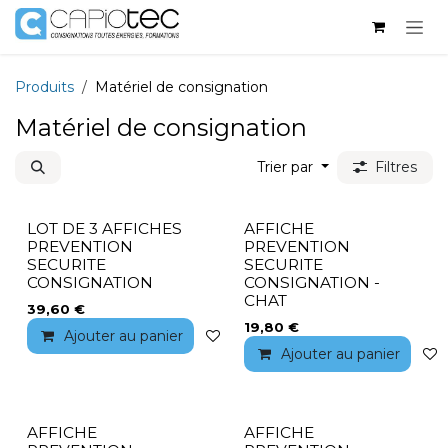
Se rendre au contenu
Produits
Matériel de consignation
Matériel de consignation
Trier par
Filtres
LOT DE 3 AFFICHES
AFFICHE
PREVENTION
PREVENTION
SECURITE
SECURITE
CONSIGNATION
CONSIGNATION -
CHAT
39,60
€
19,80
€
Ajouter au panier
Ajouter à la liste de souhaits
Ajouter au panier
AFFICHE
AFFICHE