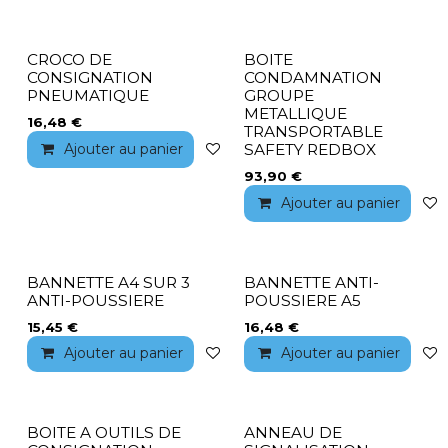
CROCO DE
BOITE
CONSIGNATION
CONDAMNATION
PNEUMATIQUE
GROUPE
METALLIQUE
16,48
€
TRANSPORTABLE
Ajouter au panier
Ajouter à la liste de souhaits
SAFETY REDBOX
93,90
€
Ajouter au panier
BANNETTE A4 SUR 3
BANNETTE ANTI-
ANTI-POUSSIERE
POUSSIERE A5
15,45
€
16,48
€
Ajouter au panier
Ajouter à la liste de souhaits
Ajouter au panier
BOITE A OUTILS DE
ANNEAU DE