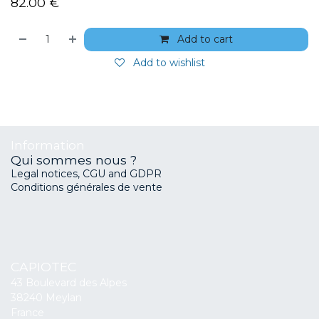
82.00
€
Add to cart
Add to wishlist
Information
Qui sommes nous ?
Legal notices, CGU and GDPR
Conditions générales de vente
CAPIOTEC
43 Boulevard des Alpes
38240 Meylan
France