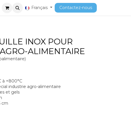
ment
Cours
Français
Contactez-nous
UILLE INOX POUR
 AGRO-ALIMENTAIRE
oalimentaire)
 à +800°C
al industrie agro-alimentaire
s et gels
m
5 cm