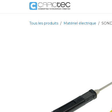
Se rendre au contenu
Boutique
Prestat
Tous les produits
Matériel électrique
SOND