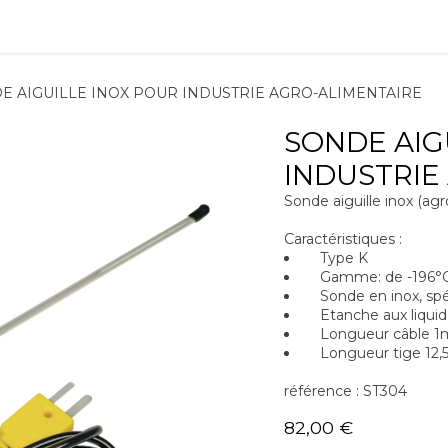
ions
Matériel
Formation
Actus
À propos
Recrute
E AIGUILLE INOX POUR INDUSTRIE AGRO-ALIMENTAIRE
SONDE AIG
INDUSTRIE
Sonde aiguille inox (agr
Caractéristiques :
Type K
Gamme: de -196°C
Sonde en inox, spéci
Etanche aux liquide
Longueur câble 1
Longueur tige 12,
référence : ST304
82,00
€