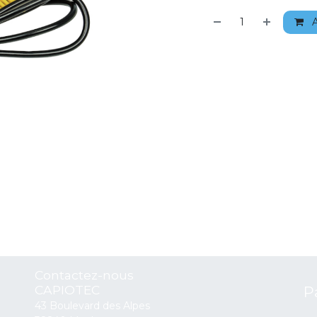
A
Contactez-nous
CAPIOTEC
P
43 Boulevard des Alpes