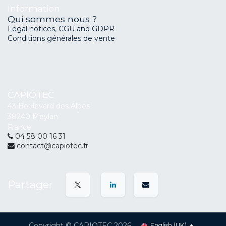
Information
Qui sommes nous ?
Legal notices, CGU and GDPR
Conditions générales de vente
CAPIOTEC
43 Boulevard des Alpes
38240 Meylan
France
04 58 00 16 31
contact@capiotec.fr
Partager
Copyright © CAPIOTEC 2026
English (UK)