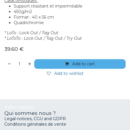
Caractéristiques
:
Support résistant et imperméable
450g/m2
Format : 40 x 56 cm
Quadrichromie
* LoTo : Lock Out / Tag Out
* LoToTo : Lock Out / Tag Out / Try Out
39.60
€
Add to cart
Add to wishlist
Information
Qui sommes nous ?
Legal notices, CGU and GDPR
Conditions générales de vente