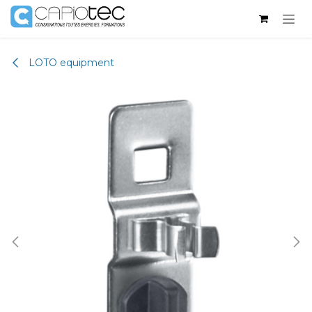
Skip to Content
LOTO equipment