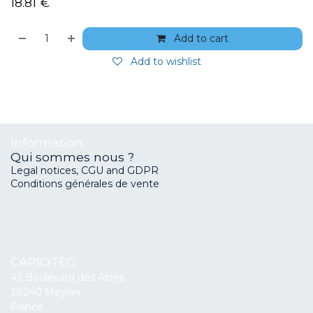
18.81
€
Add to cart
Add to wishlist
Information
Qui sommes nous ?
Legal notices, CGU and GDPR
Conditions générales de vente
CAPIOTEC
43 Boulevard des Alpes
38240 Meylan
France