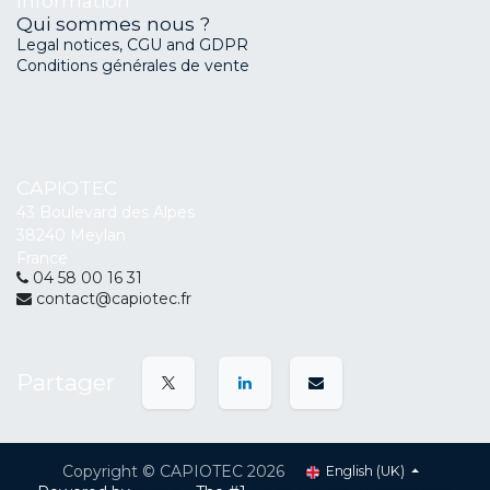
Information
Qui sommes nous ?
Legal notices, CGU and GDPR
Conditions générales de vente
CAPIOTEC
43 Boulevard des Alpes
38240 Meylan
France
04 58 00 16 31
contact@capiotec.fr
Partager
Copyright © CAPIOTEC 2026
English (UK)