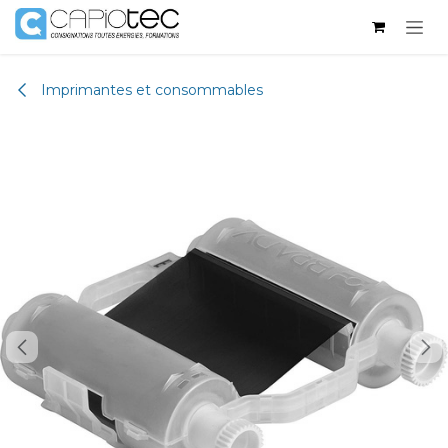
Skip to Content
Imprimantes et consommables