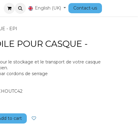
Courses
English (UK)
Contact-us
E - EPI
ILE POUR CASQUE -
our le stockage et le transport de votre casque
cien.
ar cordons de serrage
SFEHOUTC42
Add to cart