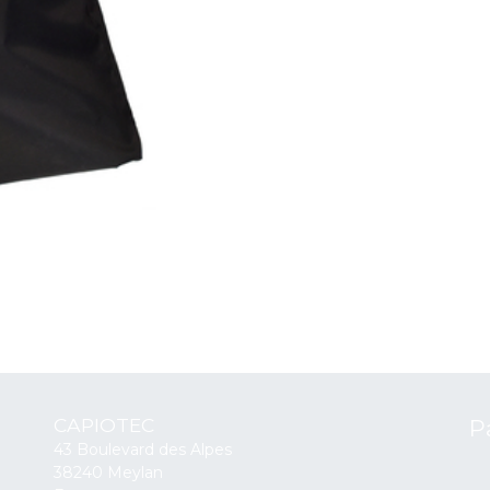
CAPIOTEC
P
43 Boulevard des Alpes
38240 Meylan