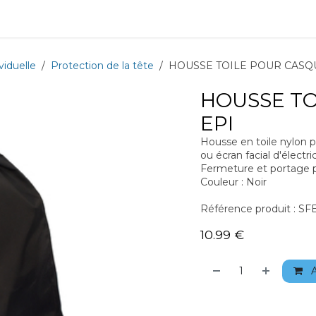
Equipment
Training
News
About
Recrutement
iduelle
Protection de la tête
HOUSSE TOILE POUR CASQU
HOUSSE TO
EPI
Housse en toile nylon p
ou écran facial d'électri
Fermeture et portage p
Couleur : Noir
Référence produit : 
10.99
€