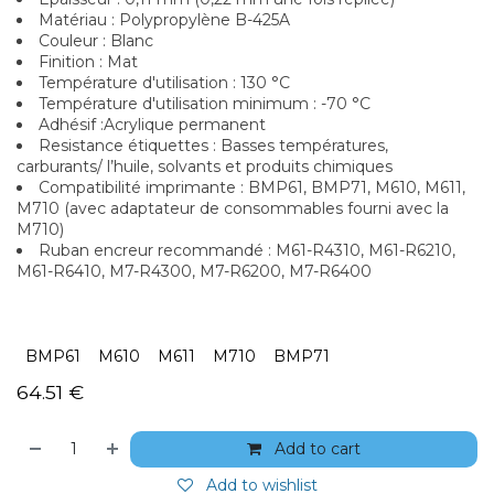
Matériau : Polypropylène B-425A
Couleur : Blanc
Finition : Mat
Température d'utilisation : 130 °C
Température d'utilisation minimum : -70 °C
Adhésif :Acrylique permanent
Resistance étiquettes : Basses températures,
carburants/ l’huile, solvants et produits chimiques
Compatibilité imprimante : BMP61, BMP71, M610, M611,
M710 (avec adaptateur de consommables fourni avec la
M710)
Ruban encreur recommandé : M61-R4310, M61-R6210,
M61-R6410, M7-R4300, M7-R6200, M7-R6400
BMP61
M610
M611
M710
BMP71
64.51
€
Add to cart
Add to wishlist