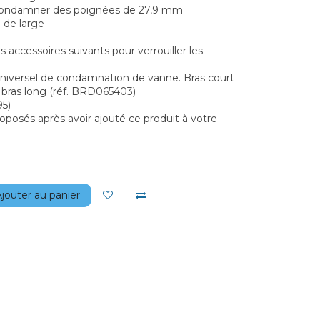
condamner des poignées de 27,9 mm
 de large
es accessoires suivants pour verrouiller les
niversel de condamnation de vanne. Bras court
 bras long (réf. BRD065403)
95)
oposés après avoir ajouté ce produit à votre
jouter au panier