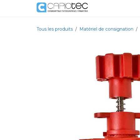
Se rendre au contenu
Boutique
Prestat
Tous les produits
Matériel de consignation