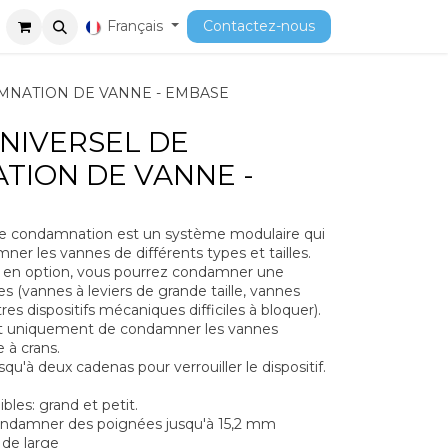
ment
Cours
Français
Contactez-nous
MNATION DE VANNE - EMBASE
NIVERSEL DE
ION DE VANNE -
de condamnation est un système modulaire qui
r les vannes de différents types et tailles.
s en option, vous pourrez condamner une
s (vannes à leviers de grande taille, vannes
es dispositifs mécaniques difficiles à bloquer).
t uniquement de condamner les vannes
 à crans.
squ'à deux cadenas pour verrouiller le dispositif.
ibles: grand et petit.
ondamner des poignées jusqu'à 15,2 mm
 de large