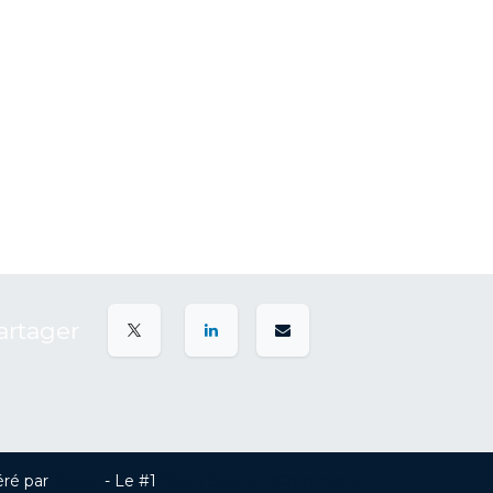
artager
ré par
Odoo
- Le #1
Open Source eCommerce