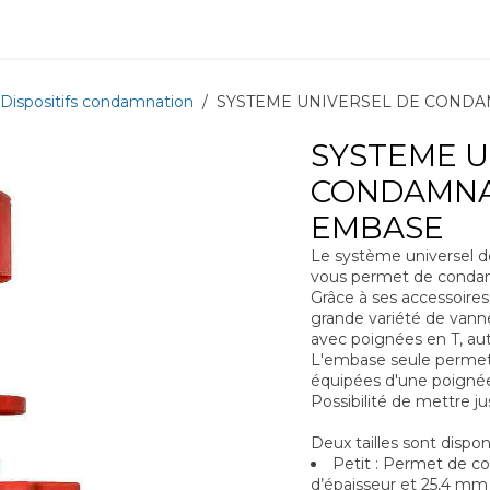
ions
Matériel
Formation
Actus
À propos
Recrute
Dispositifs condamnation
SYSTEME UNIVERSEL DE CONDA
SYSTEME U
CONDAMNAT
EMBASE
Le système universel 
vous permet de condamne
Grâce à ses accessoire
grande variété de vanne
avec poignées en T, autr
L'embase seule perme
équipées d'une poignée
Possibilité de mettre ju
Deux tailles sont dispon
Petit : Permet de c
d’épaisseur et 25,4 mm