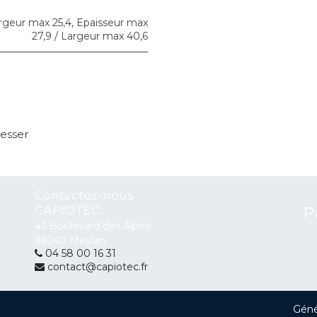
argeur max 25,4
,
Epaisseur max
27,9 / Largeur max 40,6
resser
Contactez-nous
CAPIOTEC
P
43 Boulevard des Alpes
38240 Meylan
04 58 00 16 31
contact@capiotec.fr
Géné