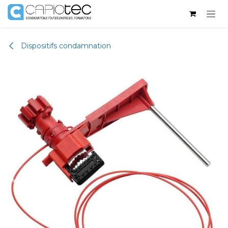
Se rendre au contenu
Dispositifs condamnation