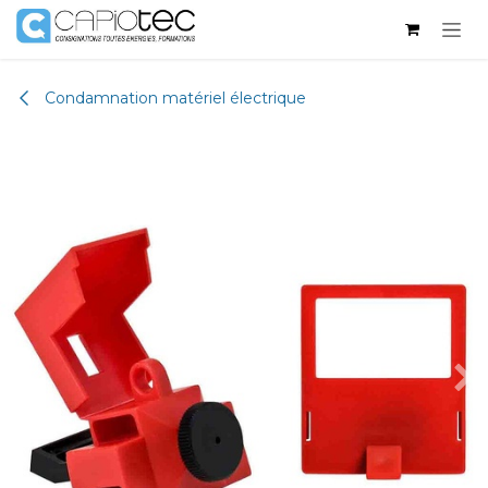
Se rendre au contenu
Condamnation matériel électrique