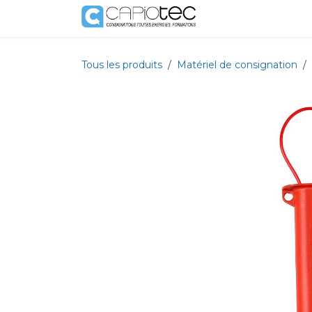
Se rendre au contenu
Boutique
Prestat
Tous les produits
Matériel de consignation