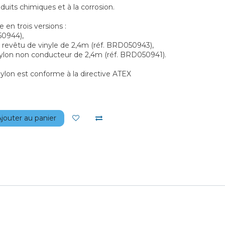
duits chimiques et à la corrosion.
e en trois versions :
50944),
r revêtu de vinyle de 2,4m (réf. BRD050943),
nylon non conducteur de 2,4m (réf. BRD050941).
ylon est conforme à la directive ATEX
jouter au panier