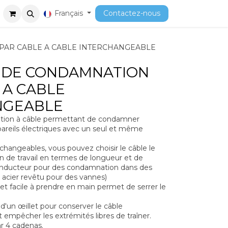
ment
Cours
Français
Contactez-nous
 PAR CABLE A CABLE INTERCHANGEABLE
F DE CONDAMNATION
 A CABLE
NGEABLE
ation à câble permettant de condamner
pareils électriques avec un seul et même
rchangeables, vous pouvez choisir le câble le
ion de travail en termes de longueur et de
onducteur pour des condamnation dans des
 acier revêtu pour des vannes)
t facile à prendre en main permet de serrer le
 d'un œillet pour conserver le câble
 empêcher les extrémités libres de traîner.
ar 4 cadenas.