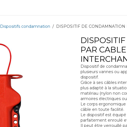
ions
Matériel
Formation
Actus
À propos
Recrute
Dispositifs condamnation
DISPOSITIF DE CONDAMNATION
DISPOSITI
PAR CABLE
INTERCHA
Dispositif de condamn
plusieurs vannes ou ap
dispositif.
Grâce à ses câbles inte
plus adapté à la situat
matériau (nylon non c
armoires électriques ou
Le corps ergonomique e
câble en toute facilité.
Le dispositif est équipé
parfaitement enroulé et
Il peut être verrouillé p