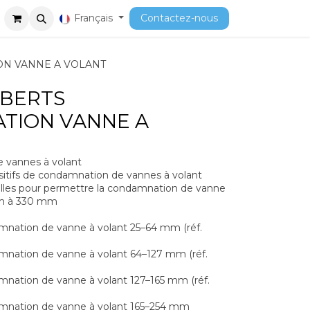
ment
Cours
Français
Contactez-nous
N VANNE A VOLANT
MBERTS
TION VANNE A
 vannes à volant
sitifs de condamnation de vannes à volant
ailles pour permettre la condamnation de vanne
 mm à 330 mm
amnation de vanne à volant 25–64 mm (réf.
damnation de vanne à volant 64–127 mm (réf.
amnation de vanne à volant 127–165 mm (réf.
damnation de vanne à volant 165–254 mm