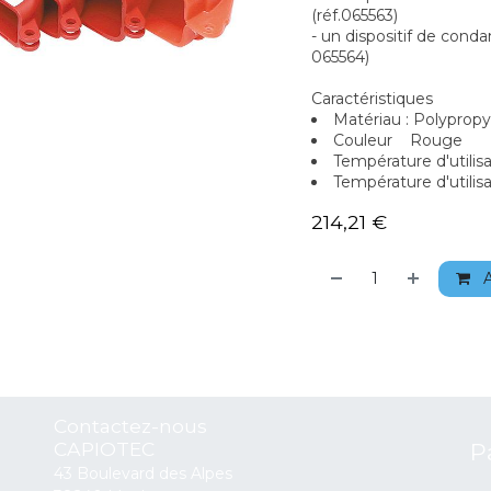
(réf.065563)
- un dispositif de con
065564)
Caractéristiques
Matériau : Polyprop
Couleur Rouge
Température d'utilisa
Température d'utilis
214,21
€
A
Contactez-nous
CAPIOTEC
P
43 Boulevard des Alpes