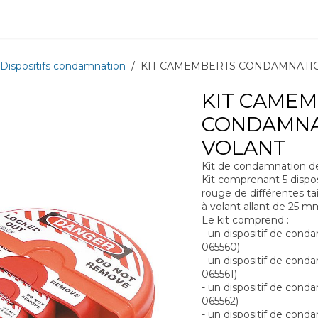
ions
Matériel
Formation
Actus
À propos
Recrute
Dispositifs condamnation
KIT CAMEMBERTS CONDAMNATIO
KIT CAME
CONDAMNA
VOLANT
Kit de condamnation de
Kit comprenant 5 dispo
rouge de différentes t
à volant allant de 25
Le kit comprend :
- un dispositif de cond
065560)
- un dispositif de con
065561)
- un dispositif de cond
065562)
- un dispositif de con