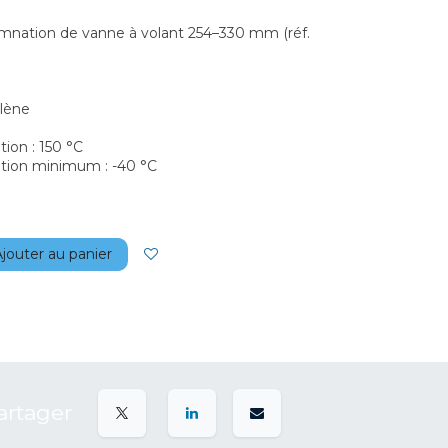
damnation de vanne à volant 254–330 mm (réf.
ylène
tion : 150 °C
ation minimum : -40 °C
jouter au panier
artager