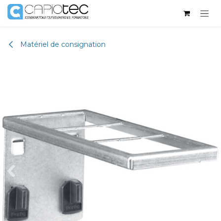
Se rendre au contenu
Matériel de consignation