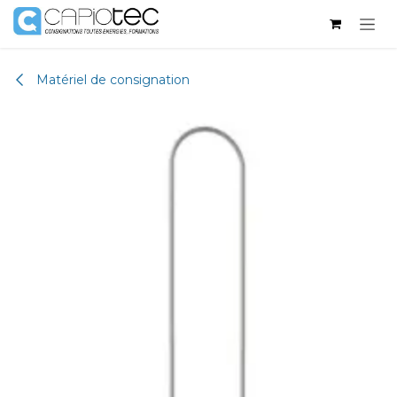
Se rendre au contenu
Matériel de consignation