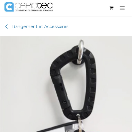
Se rendre au contenu
Rangement et Accessoires