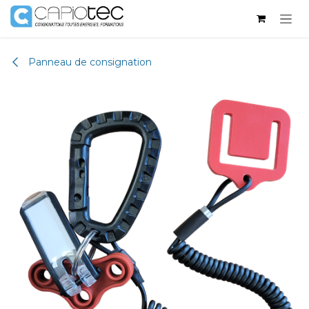
Se rendre au contenu
Panneau de consignation