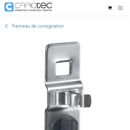
Se rendre au contenu
Panneau de consignation