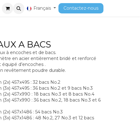
ment
Cours
Français
Contactez-nous
AUX A BACS
ux à encoches et de bacs.
mètre en acier entièrement bridé et renforcé
 équipé d’encoches .
en revêtement poudre durable.
(2x) 457x495 : 32 bacs No.2
(3x) 457x495 : 36 bacs No.2 et 9 bacs No.3
(2x) 457x990 : 18 bacs No.3 et 8 bacs No.4
(3x) 457x990 : 36 bacs No.2, 18 bacs No.3 et 6
(2x) 457x1486 : 54 bacs No.3
(3x) 457x1486 : 48 No.2, 27 No.3 et 12 bacs