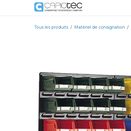
Se rendre au contenu
Boutique
Prestat
Tous les produits
Matériel de consignation