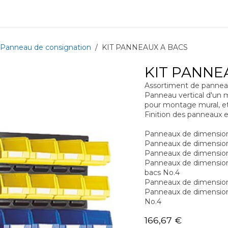
ions
Matériel
Formation
Actus
À propos
Recrute
Panneau de consignation
KIT PANNEAUX A BACS
KIT PANNE
Assortiment de pannea
Panneau vertical d'un 
pour montage mural, et
Finition des panneaux 
Panneaux de dimension 
Panneaux de dimension 
Panneaux de dimension 
Panneaux de dimension 
bacs No.4
Panneaux de dimension 
Panneaux de dimension 
No.4
166,67
€