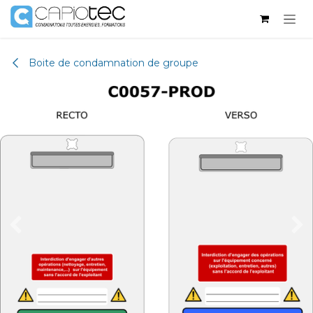
Se rendre au contenu
Boite de condamnation de groupe