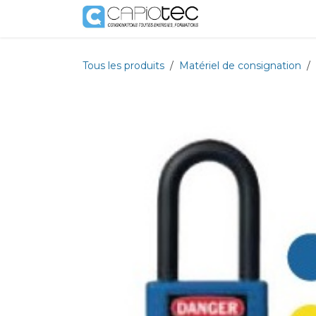
Se rendre au contenu
Boutique
Prestat
Tous les produits
Matériel de consignation