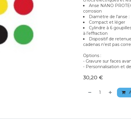
chocs électriques et les
Anse NANO PROTECT™
corrosion
Diamètre de l'anse 
Compact et léger
Cylindre à 6 goupill
à l’effraction
Dispositif de retenue
cadenas n’est pas corr
Options :
- Gravure sur faces avant
- Personnalisation et d
30,20
€
A