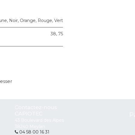
une
,
Noir
,
Orange
,
Rouge
,
Vert
38
,
75
resser
Contactez-nous
CAPIOTEC
P
43 Boulevard des Alpes
38240 Meylan
04 58 00 16 31