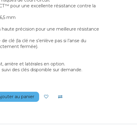
 risques de court-circuit
 pour une excellente résistance contre la
: 6,5 mm
es haute précision pour une meilleure résistance
 de clé (la clé ne s’enlève pas si l’anse du
ectement fermée).
, arrière et latérales en option.
e suivi des clés disponible sur demande.
jouter au panier