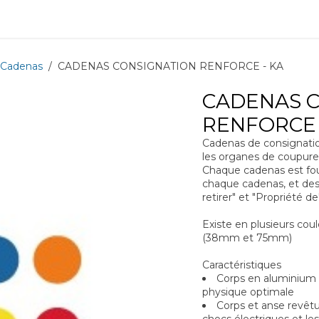
ions
Matériel
Formation
Actus
À propos
Recrute
Cadenas
CADENAS CONSIGNATION RENFORCE - KA
CADENAS 
RENFORCE 
Cadenas de consignatio
les organes de coupure 
Chaque cadenas est four
chaque cadenas, et des 
retirer" et "Propriété de
Existe en plusieurs cou
(38mm et 75mm)
Caractéristiques
Corps en aluminium m
physique optimale
Corps et anse revêtu