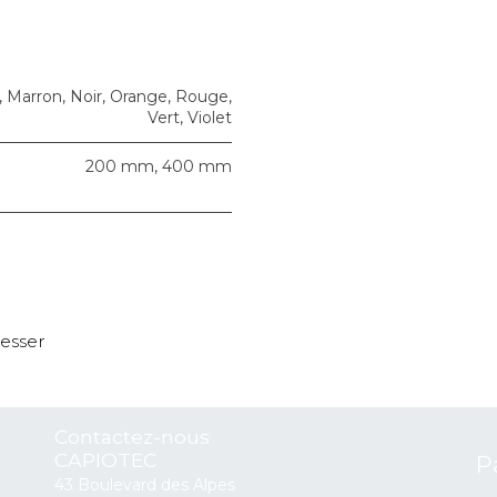
,
Marron
,
Noir
,
Orange
,
Rouge
,
Vert
,
Violet
200 mm
,
400 mm
resser
Contactez-nous
CAPIOTEC
P
43 Boulevard des Alpes