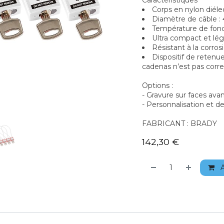
Caractéristiques
Corps en nylon diéle
Diamètre de câble :
Température de fon
Ultra compact et lé
Résistant à la corros
Dispositif de retenue
cadenas n’est pas cor
Options :
- Gravure sur faces avant
- Personnalisation et d
FABRICANT : BRADY
142,30
€
A