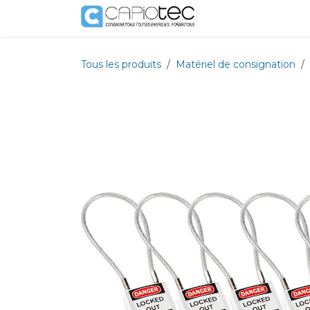
Se rendre au contenu
Boutique
Prestat
Tous les produits
Matériel de consignation