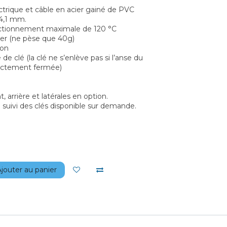
ctrique et câble en acier gainé de PVC
 4,1 mm.
ctionnement maximale de 120 °C
ger (ne pèse que 40g)
ion
 de clé (la clé ne s’enlève pas si l’anse du
rectement fermée)
, arrière et latérales en option.
e suivi des clés disponible sur demande.
jouter au panier