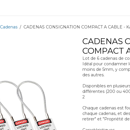
ions
Matériel
Formation
Actus
À propos
Recrute
Cadenas
CADENAS CONSIGNATION COMPACT A CABLE - KA 
CADENAS 
COMPACT A 
Lot de 6 cadenas de con
Idéal pour condamner l
moins de 5mm, y compri
des autres.
Disponibles en plusieur
différentes (200 ou 40
2
Chaque cadenas est four
chaque cadenas, et des 
retirer" et "Propriété de