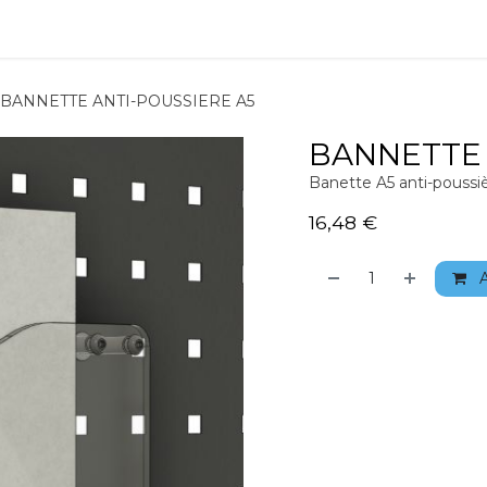
ions
Matériel
Formation
Actus
À propos
Recrute
BANNETTE ANTI-POUSSIERE A5
BANNETTE 
Banette A5 anti-pouss
16,48
€
A