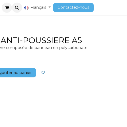
ment
Cours
Français
Contactez-nous
ANTI-POUSSIERE A5
ière composée de panneau en polycarbonate.
jouter au panier