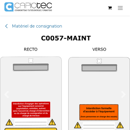
Se rendre au contenu
Matériel de consignation