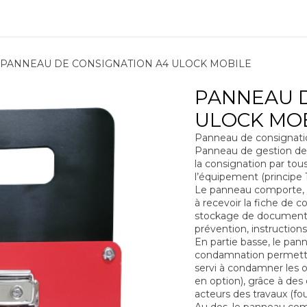
ions
Matériel
Formation
Actus
À propos
Recrute
PANNEAU DE CONSIGNATION A4 ULOCK MOBILE
PANNEAU D
ULOCK MO
Panneau de consignat
Panneau de gestion de 
la consignation par tous
l’équipement (principe 1
Le panneau comporte, a
à recevoir la fiche de co
stockage de documents a
prévention, instruction
En partie basse, le pan
condamnation permettan
servi à condamner les 
en option), grâce à des
acteurs des travaux (fou