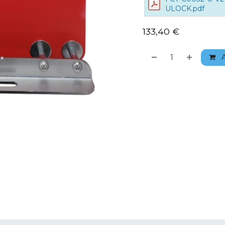
ULOCK.pdf
133,40
€
A