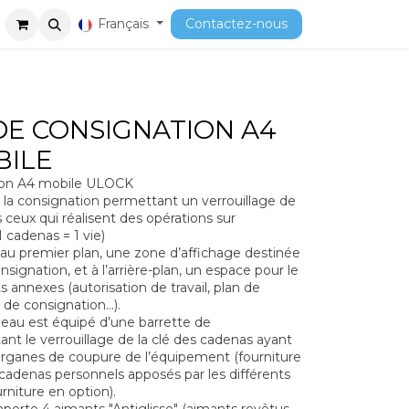
ment
Cours
Français
Contactez-nous
E CONSIGNATION A4
BILE
ion A4 mobile ULOCK
la consignation permettant un verrouillage de
 ceux qui réalisent des opérations sur
 cadenas = 1 vie)
u premier plan, une zone d’affichage destinée
nsignation, et à l’arrière-plan, un espace pour le
nnexes (autorisation de travail, plan de
s de consignation…).
neau est équipé d’une barrette de
t le verrouillage de la clé des cadenas ayant
organes de coupure de l’équipement (fourniture
 cadenas personnels apposés par les différents
rniture en option).