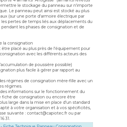
porte 4 aimants "Antiglisse" (aimants revêtus
rmettre le stockage du panneau sur n'importe
que. Le panneau peut ainsi est stocké au plus
vaux (sur une porte d'armoire électrique par
r les pertes de temps liés aux déplacements du
 pendant les phases de consignation et de
 la consignation
 être placé au plus près de l'équipement pour
la consignation avec les différents acteurs des
’accumulation de poussière possible)
ation plus facile à gérer par rapport au
r des régimes de consignation mère-fille avec un
es régimes.
 des informations sur le fonctionnement du
 fiche de consignation ou encore être
us large dans la mise en place d'un standard
pté à votre organisation et à vos spécificités,
sse suivante : contact@capiotec.fr ou par
16 31.
- Fiche Technique Panneau Consignation