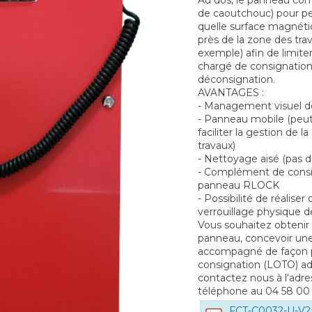
Au dos, le panneau com
de caoutchouc) pour pe
quelle surface magnéti
près de la zone des tra
exemple) afin de limite
chargé de consignation
déconsignation.
AVANTAGES :
- Management visuel de
- Panneau mobile (peut
faciliter la gestion de 
travaux)
- Nettoyage aisé (pas d
- Complément de consign
panneau RLOCK
- Possibilité de réalise
verrouillage physique d
Vous souhaitez obtenir
panneau, concevoir une
accompagné de façon pl
consignation (LOTO) ada
contactez nous à l'adre
téléphone au 04 58 00 
FCT-C0032-U-V2 