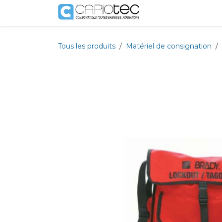
Se rendre au contenu
Boutique
Prestat
Tous les produits
Matériel de consignation