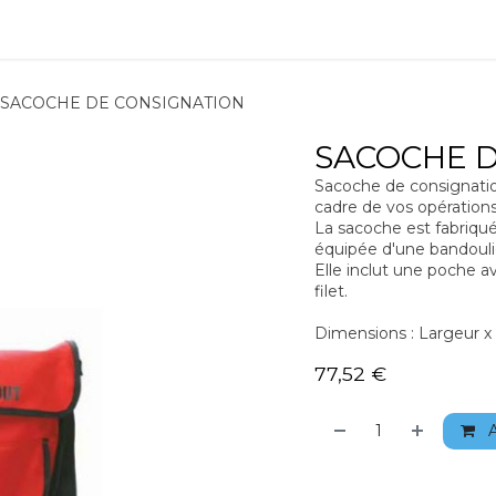
ions
Matériel
Formation
Actus
À propos
Recrute
SACOCHE DE CONSIGNATION
SACOCHE D
Sacoche de consignation
cadre de vos opérations
La sacoche est fabriqu
équipée d'une bandouli
Elle inclut une poche av
filet.
Dimensions : Largeur x
77,52
€
A