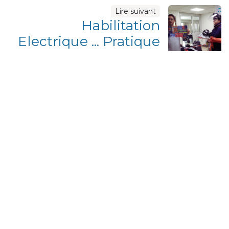
c
Lire suivant
Habilitation
Electrique ... Pratique
ou pas pratique
Maquette Habilitation Electrique
Informations
Qui sommes nous ?
Mentions légales, CGU et RGPD
Conditions générales de vente
Contactez-nous
CAPIOTEC
43 Boulevard des Alpes
38240 Meylan