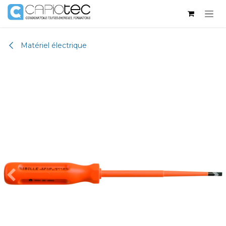
Se rendre au contenu
Matériel électrique