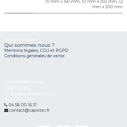
10 mm x 150 mm
,
10 mm x 250 mm
,
12
mm x 200 mm
Informations
Qui sommes nous ?
Mentions légales, CGU et RGPD
Conditions générales de vente
Contactez-nous
CAPIOTEC
43 Boulevard des Alpes
38240 Meylan
04 58 00 16 31
contact@capiotec.fr