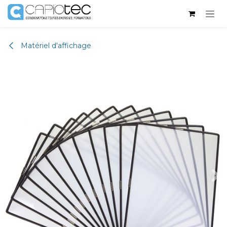
Se rendre au contenu
Matériel d'affichage