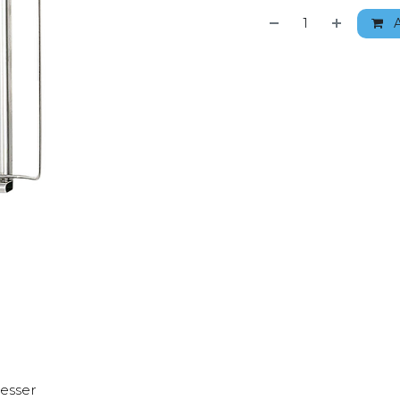
A
resser