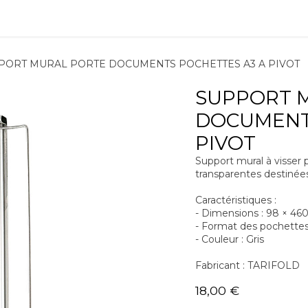
ions
Matériel
Formation
Actus
À propos
Recrute
PORT MURAL PORTE DOCUMENTS POCHETTES A3 A PIVOT
SUPPORT 
DOCUMENT
PIVOT
Support mural à visser 
transparentes destinée
Caractéristiques :
- Dimensions : 98 × 4
- Format des pochettes
- Couleur : Gris
Fabricant : TARIFOLD
18,00
€