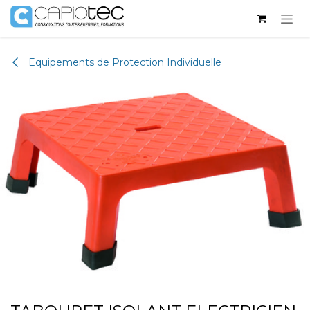
Se rendre au contenu
Equipements de Protection Individuelle