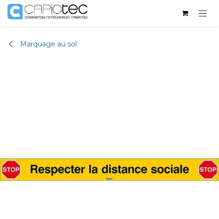
Se rendre au contenu
Marquage au sol